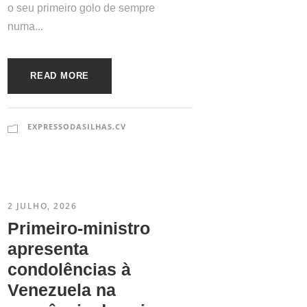
o seu primeiro golo de sempre
numa...
READ MORE
EXPRESSODASILHAS.CV
2 JULHO, 2026
Primeiro-ministro
apresenta
condolências à
Venezuela na