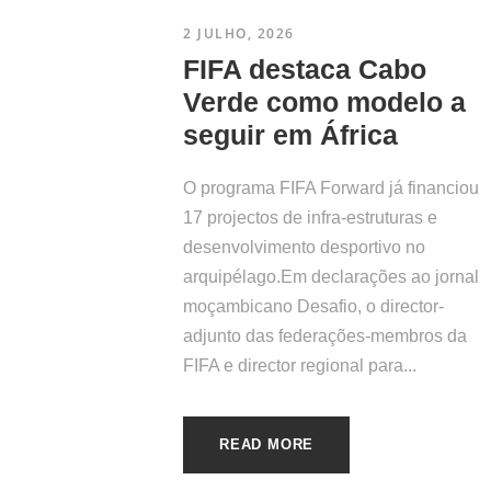
2 JULHO, 2026
FIFA destaca Cabo
Verde como modelo a
seguir em África
O programa FIFA Forward já financiou
17 projectos de infra-estruturas e
desenvolvimento desportivo no
arquipélago.Em declarações ao jornal
moçambicano Desafio, o director-
adjunto das federações-membros da
FIFA e director regional para...
READ MORE