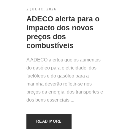
2 JULHO, 2026
​ADECO alerta para o
impacto dos novos
preços dos
combustíveis
A ADECO alertou que os aumentos
do gasóleo para eletricidade, dos
fuelóleos e do gasóleo para a
marinha deverão refletir-se nos
preços da energia, dos transportes e
dos bens essenciais,...
READ MORE