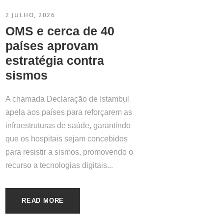
2 JULHO, 2026
OMS e cerca de 40
países aprovam
estratégia contra
sismos
A chamada Declaração de Istambul
apela aos países para reforçarem as
infraestruturas de saúde, garantindo
que os hospitais sejam concebidos
para resistir a sismos, promovendo o
recurso a tecnologias digitais...
READ MORE