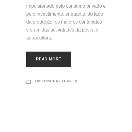
impulsionado pelo consumo privado e
pelo investimento, enquanto, do lado
da produção, os maiores contributos
vieram das actividades da pesca e
aquacultura,...
READ MORE
EXPRESSODASILHAS.CV