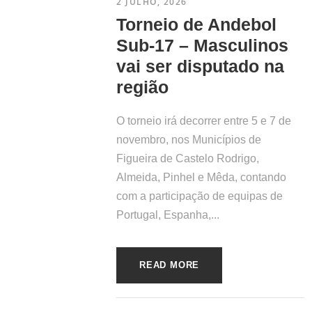
2 JULHO, 2026
Torneio de Andebol
Sub-17 – Masculinos
vai ser disputado na
região
O PROJETO
O torneio irá decorrer entre 5 e 7 de
novembro, nos Municípios de
Figueira de Castelo Rodrigo,
Fortalecer estratégicas de desenvolvimento
Almeida, Pinhel e Mêda, contando
entre as duas regiões, através da permuta de
com a participação de equipas de
informação, valorizando por um lado os
Portugal, Espanha,...
recursos digitais e por outro a troca de
comunicação entre os dois países, sempre e
língua portuguesa, é o principal objetivo.
READ MORE