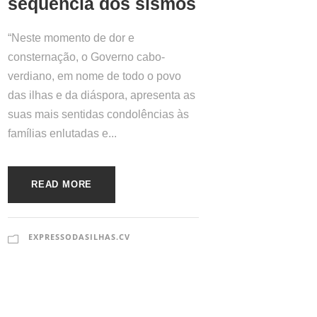
sequência dos sismos
“Neste momento de dor e
consternação, o Governo cabo-
verdiano, em nome de todo o povo
das ilhas e da diáspora, apresenta as
suas mais sentidas condolências às
famílias enlutadas e...
READ MORE
EXPRESSODASILHAS.CV