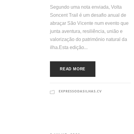
Segundo uma nota enviada, Volta
Soncent Trail é um desafio anual de
abraçar São Vicente num evento que
junta aventura, resiliência, união e
valorização do património natural da
ilha.Esta edição...
READ MORE
EXPRESSODASILHAS.CV