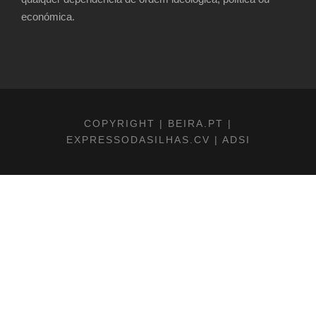
económica.
COPYRIGHT | BEIRA.PT |
EXPRESSODASILHAS.CV | ADSI