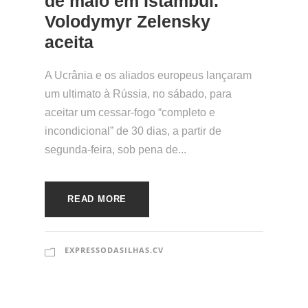
de maio em Istambul.
Volodymyr Zelensky
aceita
A Ucrânia e os aliados europeus lançaram
um ultimato à Rússia, no sábado, para
aceitar um cessar-fogo “completo e
incondicional” de 30 dias, a partir de
segunda-feira, sob pena de...
READ MORE
EXPRESSODASILHAS.CV