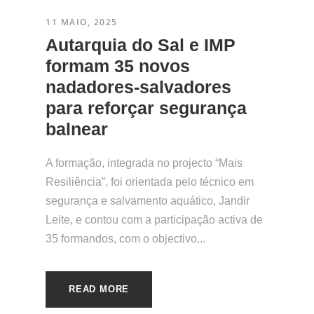
11 MAIO, 2025
​Autarquia do Sal e IMP
formam 35 novos
nadadores-salvadores
para reforçar segurança
balnear
A formação, integrada no projecto “Mais
Resiliência”, foi orientada pelo técnico em
segurança e salvamento aquático, Jandir
Leite, e contou com a participação activa de
35 formandos, com o objectivo...
READ MORE