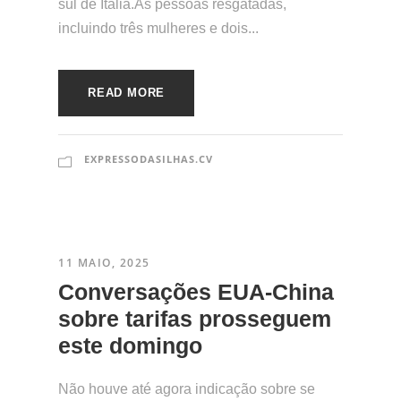
sul de Itália.As pessoas resgatadas,
incluindo três mulheres e dois...
READ MORE
EXPRESSODASILHAS.CV
11 MAIO, 2025
​Conversações EUA-China
sobre tarifas prosseguem
este domingo
Não houve até agora indicação sobre se