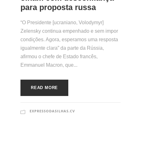
para proposta russa
“O Presidente [ucraniano, Volodymyr]
Zelensky continua empenhado e sem impor
condições. Agora, esperamos uma resposta
igualmente clara” da parte da Rússia,
afirmou o chefe de Estado francês,
Emmanuel Macron, que...
READ MORE
EXPRESSODASILHAS.CV