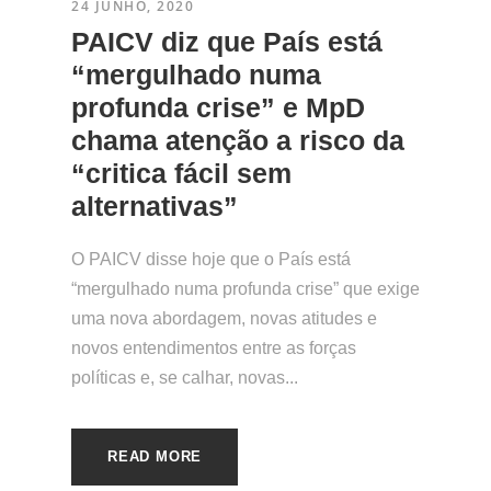
24 JUNHO, 2020
PAICV diz que País está
“mergulhado numa
profunda crise” e MpD
chama atenção a risco da
“critica fácil sem
alternativas”
O PAICV disse hoje que o País está
“mergulhado numa profunda crise” que exige
uma nova abordagem, novas atitudes e
novos entendimentos entre as forças
políticas e, se calhar, novas...
READ MORE