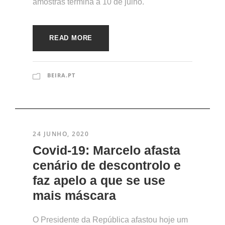
amostras termina a 10 de julho.
READ MORE
BEIRA.PT
24 JUNHO, 2020
Covid-19: Marcelo afasta
cenário de descontrolo e
faz apelo a que se use
mais máscara
O Presidente da República afastou hoje um