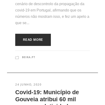
cenário de descontrolo da propagação da
covid-19 em Portugal, afirmando que os
números não mostram isso, e fez um apelo a
que se...
READ MORE
BEIRA.PT
24 JUNHO, 2020
Covid-19: Município de
Gouveia atribui 60 mil