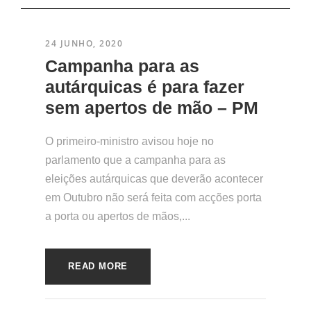
24 JUNHO, 2020
Campanha para as
autárquicas é para fazer
sem apertos de mão – PM
O primeiro-ministro avisou hoje no
parlamento que a campanha para as
eleições autárquicas que deverão acontecer
em Outubro não será feita com acções porta
a porta ou apertos de mãos,...
READ MORE