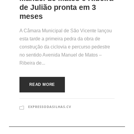
de Julião pronta em 3
meses
A Câmara Municipal de São Vicente lançou
esta tarde a primeira pedra da obra de
construção da ciclovia e percurso pedestre
no sentido Avenida Manuel de Matos –
Ribeira de...
READ MORE
EXPRESSODASILHAS.CV