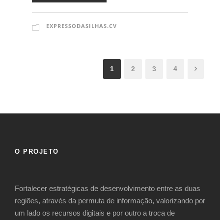
EXPRESSODASILHAS.CV
1
2
3
4
O PROJETO
Fortalecer estratégicas de desenvolvimento entre as duas
regiões, através da permuta de informação, valorizando por
um lado os recursos digitais e por outro a troca de