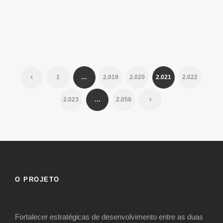
crimes sexuais.
EXPRESSODASILHAS.CV
1
…
2.019
2.020
2.021
2.022
2.023
…
2.058
O PROJETO
Fortalecer estratégicas de desenvolvimento entre as duas