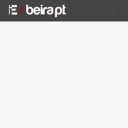
10 OUTUBRO, 2019
Onze concelhos do
distrito da Guarda em
risco muito elevado de
incêndio
De acordo com o IPMA, até ao fim de
semana vai manter-se o risco de incêndio
muito elevado em vários concelhos do
continente.