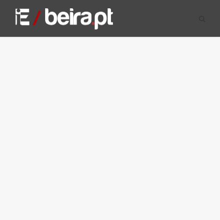
8 MARÇO, 2021
Fevereiro foi o 5.º ano
mais quente deste 1931
em Portugal continental
O mês de fevereiro mais quente (12,43
graus) ocorreu em 2020.
BEIRA.PT